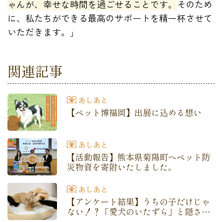
ゃんが、幸せな時間を過ごせることです。
そのため
に、私たちができる最高のサポートを精一杯させて
いただきます。」
関連記事
あしあと
【ペット博福岡】出展に込める想い
あしあと
【活動報告】熊本県菊陽町へペット防
災物資を寄附いたしました。
あしあと
【アンケート結果】うちの子だけじゃ
ない！？「愛犬のいたずら」と隠され
たホンネ