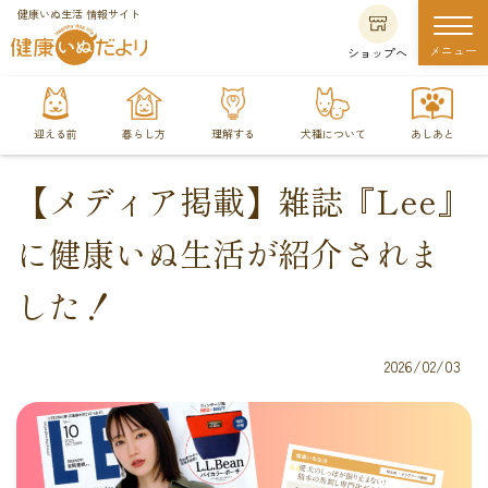
健康いぬ生活 情報サイト
メニュー
ショップへ
迎える前
暮らし方
理解する
犬種について
あしあと
【メディア掲載】雑誌『Lee』
に健康いぬ生活が紹介されま
した！
2026/02/03