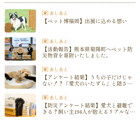
あしあと
【ペット博福岡】出展に込める想い
あしあと
【活動報告】熊本県菊陽町へペット防
災物資を寄附いたしました。
あしあと
【アンケート結果】うちの子だけじゃ
ない！？「愛犬のいたずら」と隠され
たホンネ
あしあと
【防災アンケート結果】愛犬と避難で
きる？飼い主194人が抱えるリアルな不
安と備え