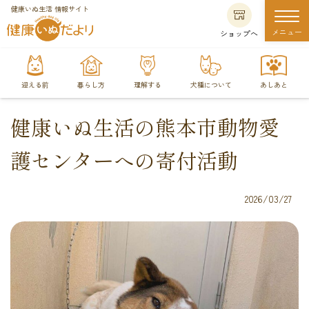
健康いぬ生活 情報サイト
メニュー
ショップへ
迎える前
暮らし方
理解する
犬種について
あしあと
健康いぬ生活の熊本市動物愛
護センターへの寄付活動
2026/03/27