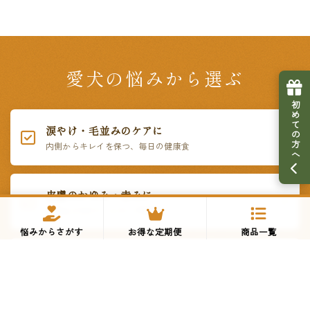
愛犬の悩みから選ぶ
初めての方へ
涙やけ・毛並みのケアに
内側からキレイを保つ、毎日の健康食
皮膚のかゆみ・赤みに
鶏肉など5大アレルゲン不使用
悩みからさがす
お得な定期便
商品一覧
偏食・グルメに
いつものご飯にかけるだけ。贅沢トッピング