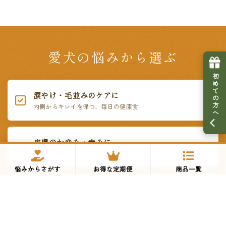
愛犬の悩みから選ぶ
初めての方へ
涙やけ・毛並みのケアに
内側からキレイを保つ、毎日の健康食
皮膚のかゆみ・赤みに
鶏肉など5大アレルゲン不使用
悩みからさがす
お得な定期便
商品一覧
偏食・グルメに
いつものご飯にかけるだけ。贅沢トッピング