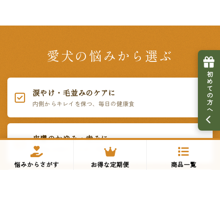
愛犬の悩みから選ぶ
初めての方へ
涙やけ・毛並みのケアに
内側からキレイを保つ、毎日の健康食
皮膚のかゆみ・赤みに
鶏肉など5大アレルゲン不使用
悩みからさがす
お得な定期便
商品一覧
偏食・グルメに
いつものご飯にかけるだけ。贅沢トッピング