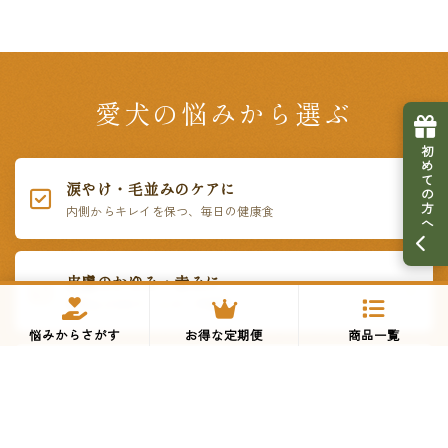
愛犬の悩みから選ぶ
初めての方へ
涙やけ・毛並みのケアに
内側からキレイを保つ、毎日の健康食
皮膚のかゆみ・赤みに
鶏肉など5大アレルゲン不使用
悩みからさがす
お得な定期便
商品一覧
偏食・グルメに
いつものご飯にかけるだけ。贅沢トッピング