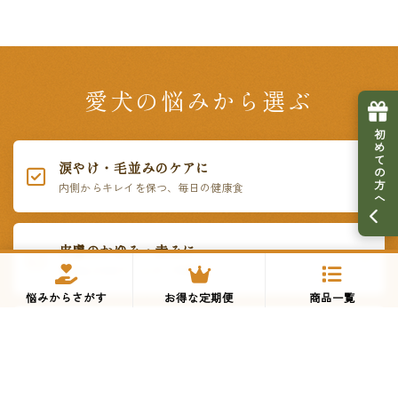
愛犬の悩みから選ぶ
初めての方へ
涙やけ・毛並みのケアに
内側からキレイを保つ、毎日の健康食
皮膚のかゆみ・赤みに
鶏肉など5大アレルゲン不使用
悩みからさがす
お得な定期便
商品一覧
偏食・グルメに
いつものご飯にかけるだけ。贅沢トッピング