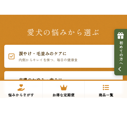
愛犬の悩みから選ぶ
初めての方へ
涙やけ・毛並みのケアに
内側からキレイを保つ、毎日の健康食
皮膚のかゆみ・赤みに
鶏肉など5大アレルゲン不使用
悩みからさがす
お得な定期便
商品一覧
偏食・グルメに
いつものご飯にかけるだけ。贅沢トッピング