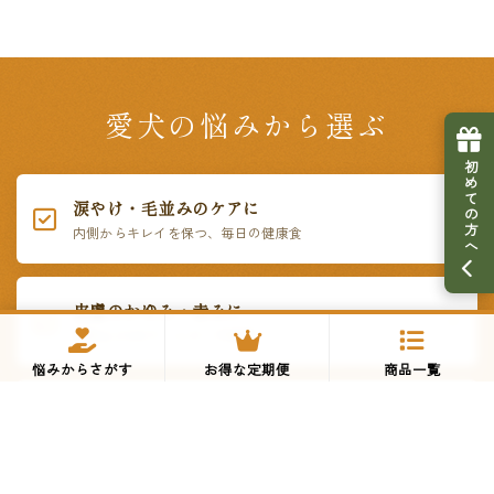
愛犬の悩みから選ぶ
初めての方へ
涙やけ・毛並みのケアに
内側からキレイを保つ、毎日の健康食
皮膚のかゆみ・赤みに
鶏肉など5大アレルゲン不使用
悩みからさがす
お得な定期便
商品一覧
偏食・グルメに
いつものご飯にかけるだけ。贅沢トッピング