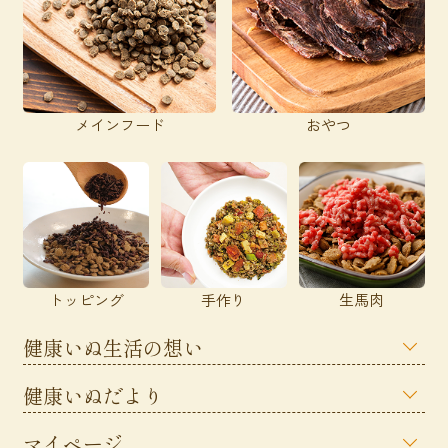
メインフード
おやつ
トッピング
手作り
生馬肉
健康いぬ生活の想い
健康いぬだより
マイページ